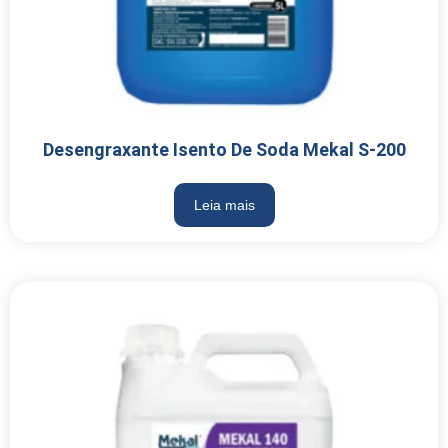
Desengraxante Isento De Soda Mekal S-200
Leia mais