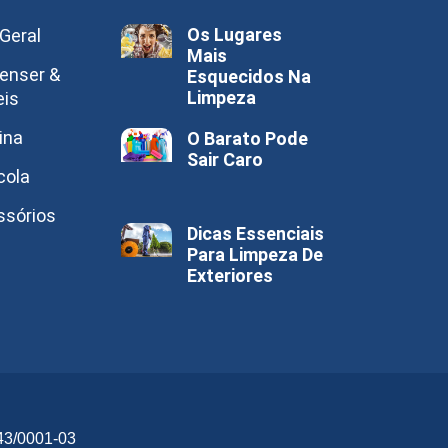
Os Lugares
Geral
Mais
enser &
Esquecidos Na
Limpeza
eis
ina
O Barato Pode
Sair Caro
cola
ssórios
Dicas Essenciais
Para Limpeza De
Exteriores
43/0001-03