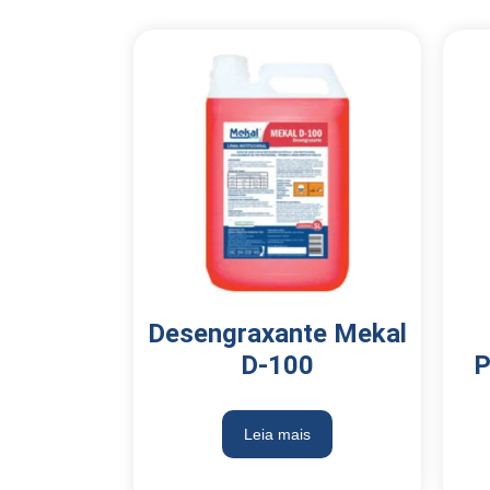
Desengraxante Mekal
D-100
P
Leia mais