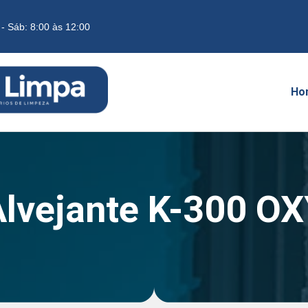
 - Sáb: 8:00 às 12:00
Ho
lvejante K-300 O