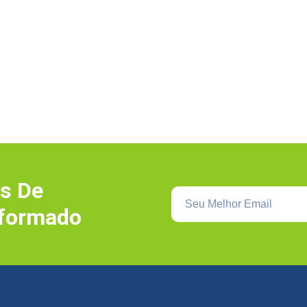
s De
nformado