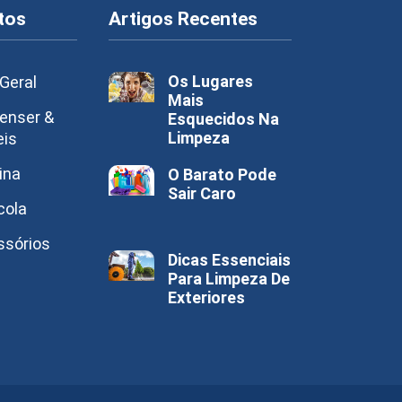
tos
Artigos Recentes
Os Lugares
Geral
Mais
enser &
Esquecidos Na
Limpeza
eis
ina
O Barato Pode
Sair Caro
cola
ssórios
Dicas Essenciais
Para Limpeza De
Exteriores