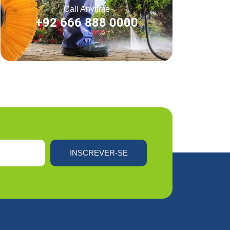
Call Anytime
+92 666 888 0000
INSCREVER-SE