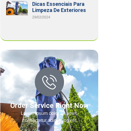
Dicas Essenciais Para
Limpeza De Exteriores
29/02/2024
Order Service Right Now
Lorem ipsum dolor sit amet,
consectetur adipiscing elit