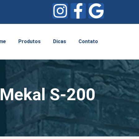
me
Produtos
Dicas
Contato
 Mekal S-200