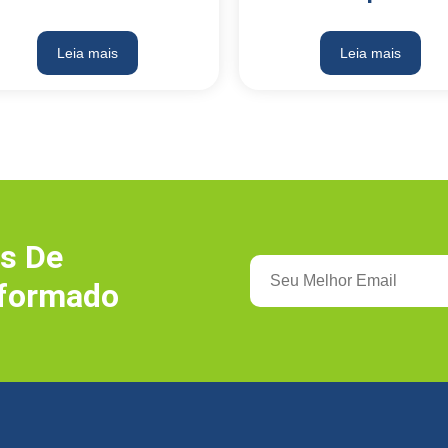
Leia mais
Leia mais
s De
nformado