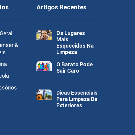
tos
Artigos Recentes
Os Lugares
Geral
Mais
enser &
Esquecidos Na
Limpeza
eis
ina
O Barato Pode
Sair Caro
cola
ssórios
Dicas Essenciais
Para Limpeza De
Exteriores