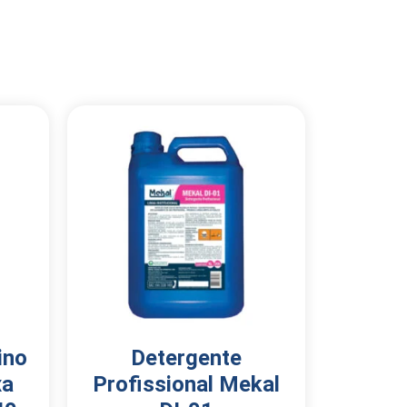
ino
Detergente
xa
Profissional Mekal