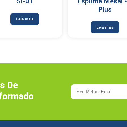
SI-01
Espuma Mekal 
Plus
Leia mais
Leia mais
s De
nformado