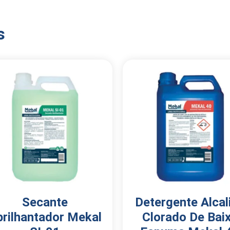
s
Secante
Detergente Alcal
brilhantador Mekal
Clorado De Bai