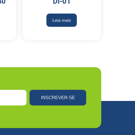
40
DI-01
Leia mais
INSCREVER-SE