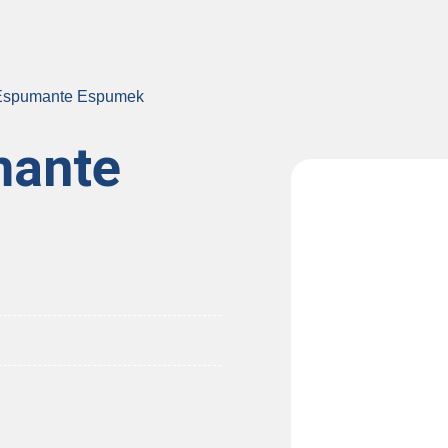
 Espumante Espumek
mante