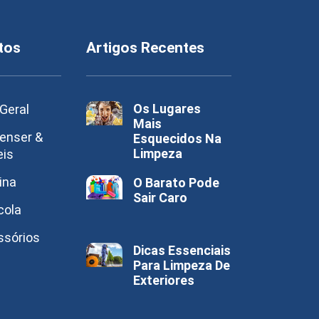
tos
Artigos Recentes
Os Lugares
Geral
Mais
enser &
Esquecidos Na
Limpeza
eis
ina
O Barato Pode
Sair Caro
cola
ssórios
Dicas Essenciais
Para Limpeza De
Exteriores